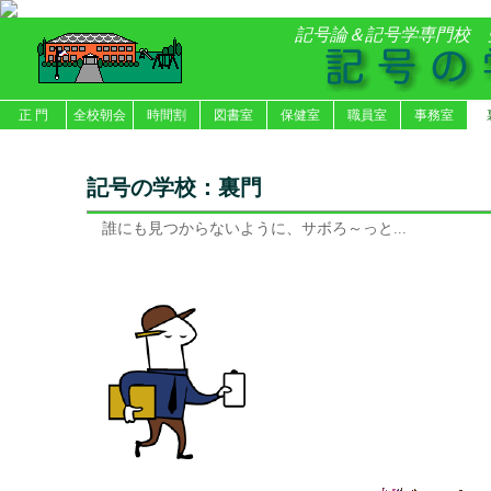
記号論＆記号学専門校
正 門
全校朝会
時間割
図書室
保健室
職員室
事務室
記号の学校：裏門
誰にも見つからないように、サボろ～っと...