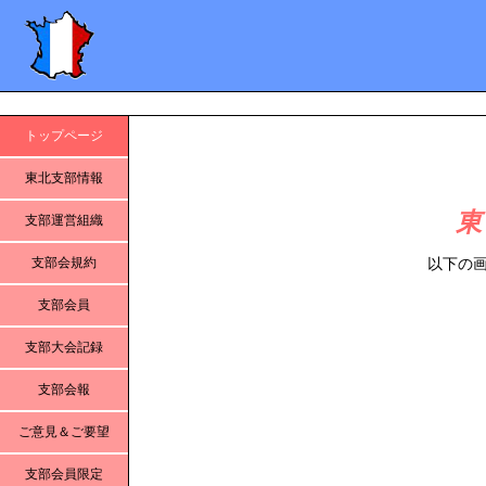
トップページ
東北支部情報
東
支部運営組織
支部会規約
以下の画像
支部会員
支部大会記録
支部会報
ご意見＆ご要望
支部会員限定